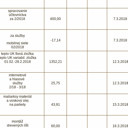
spracovanie
účtovníctva
za 2/2018
400,00
7.3.2018
za služby
-17,14
7.3.2018
mobilnej siete
02/2018
teplo UK fixná zložka
teplo UK variabil. zložka
01.02.-28.2.2018
1352,21
12.3.201
internetové
a hlasové
služby
25,75
12.3.201
2/18 - 3/18
maliarksy materiál
a voskový olej
na parkety
43,91
15.3.201
montáž
drevených líšt
60,00
16.3.201