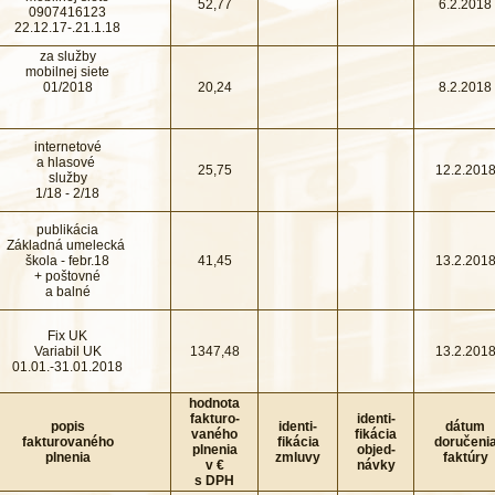
52,77
6.2.2018
0907416123
22.12.17-.21.1.18
za služby
mobilnej siete
01/2018
20,24
8.2.2018
internetové
a hlasové
25,75
12.2.201
služby
1/18 - 2/18
publikácia
Základná umelecká
škola - febr.18
41,45
13.2.201
+ poštovné
a balné
Fix UK
Variabil UK
1347,48
13.2.201
01.01.-31.01.2018
hodnota
fakturo-
identi-
popis
identi-
dátum
vaného
fikácia
fakturovaného
fikácia
doručeni
plnenia
objed-
plnenia
zmluvy
faktúry
v €
návky
s DPH