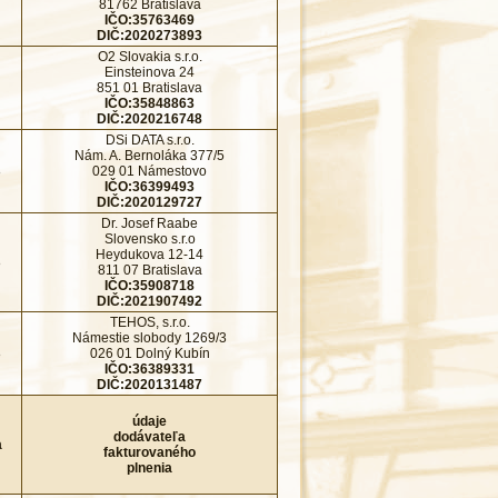
81762 Bratislava
IČO:35763469
DIČ:2020273893
O2 Slovakia s.r.o.
Einsteinova 24
851 01 Bratislava
IČO:35848863
DIČ:2020216748
DSi DATA s.r.o.
Nám. A. Bernoláka 377/5
8
029 01 Námestovo
IČO:36399493
DIČ:2020129727
Dr. Josef Raabe
Slovensko s.r.o
Heydukova 12-14
8
811 07 Bratislava
IČO:35908718
DIČ:2021907492
TEHOS, s.r.o.
Námestie slobody 1269/3
8
026 01 Dolný Kubín
IČO:36389331
DIČ:2020131487
údaje
dodávateľa
a
fakturovaného
plnenia