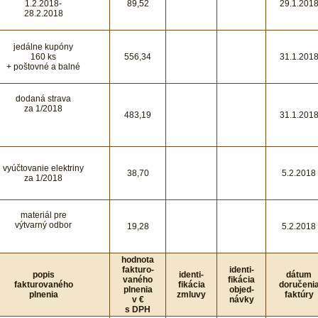
1.2.2018-
89,52
29.1.201
28.2.2018
jedálne kupóny
160 ks
556,34
31.1.201
+ poštovné a balné
dodaná strava
za 1/2018
483,19
31.1.201
vyúčtovanie elektriny
38,70
5.2.2018
za 1/2018
materiál pre
výtvarný odbor
19,28
5.2.2018
hodnota
fakturo-
identi-
popis
identi-
dátum
vaného
fikácia
fakturovaného
fikácia
doručeni
plnenia
objed-
plnenia
zmluvy
faktúry
v €
návky
s DPH