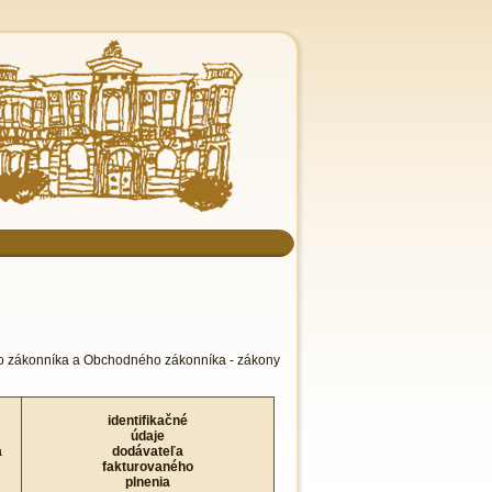
eho zákonníka a Obchodného zákonníka - zákony
identifikačné
údaje
a
dodávateľa
fakturovaného
plnenia