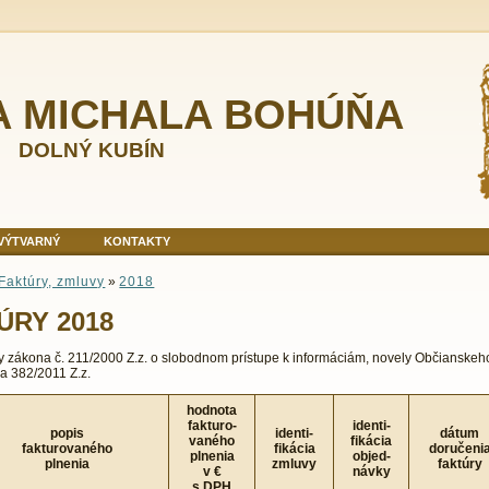
A MICHALA BOHÚŇA
DOLNÝ KUBÍN
VÝTVARNÝ
KONTAKTY
Faktúry, zmluvy
»
2018
ÚRY 2018
y zákona č. 211/2000 Z.z. o slobodnom prístupe k informáciám, novely Občiansk
a 382/2011 Z.z.
hodnota
fakturo-
identi-
popis
identi-
dátum
vaného
fikácia
fakturovaného
fikácia
doručeni
plnenia
objed-
plnenia
zmluvy
faktúry
v €
návky
s DPH