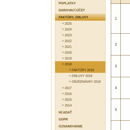
POPLATKY
DAROVACÍ ÚČET
FAKTÚRY, ZMLUVY
1
2025
2024
2023
2022
2
2021
2020
2019
2018
3
FAKTÚRY 2018
ZMLUVY 2018
OBJEDNÁVKY 2018
4
2017
2016
2015
2014
5
HĽADAŤ
GDPR
OZNAMOVANIE