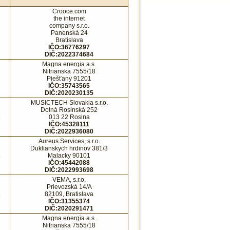
Crooce.com
the internet
company s.r.o.
Panenská 24
Bratislava
IČO:36776297
DIČ:2022374684
Magna energia a.s.
Nitrianska 7555/18
Piešťany 91201
IČO:35743565
DIČ:2020230135
MUSICTECH Slovakia s.r.o.
Dolná Rosinská 252
8
013 22 Rosina
IČO:45328111
DIČ:2022936080
Aureus Services, s.r.o.
Duklianskych hrdinov 381/3
8
Malacky 90101
IČO:45442088
DIČ:2022993698
VEMA, s.r.o.
Prievozská 14/A
8
82109, Bratislava
IČO:31355374
DIČ:2020291471
Magna energia a.s.
Nitrianska 7555/18