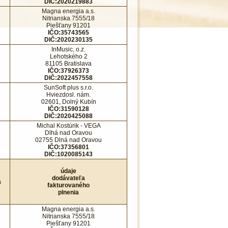
DIČ:2020219883
Magna energia a.s.
Nitrianska 7555/18
Piešťany 91201
IČO:35743565
DIČ:2020230135
InMusic, o.z.
Lehotského 2
81105 Bratislava
IČO:37926373
DIČ:2022457558
SunSoft plus s.r.o.
Hviezdosl. nám.
02601, Dolný Kubín
IČO:31590128
DIČ:2020425088
Michal Kostúrik - VEGA
Dlhá nad Oravou
02755 Dlná nad Oravou
IČO:37356801
DIČ:1020085143
údaje
dodávateľa
a
fakturovaného
plnenia
Magna energia a.s.
Nitrianska 7555/18
Piešťany 91201