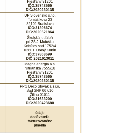
8
Piešťany 91201
IČO:35743565
DIČ:2020230135
UP Slovensko s.r.o.
Tomášikova 23
8
82101 Bratislava
IČO:31396674
DIČ:2020321864
Školská jedáleň
pri ZŠ J. Matúšku
Kohútov sad 1752/4
8
02601, Dolný Kubín
IČO:37808699
DIČ:2021613011
Magna energia a.s.
Nitrianska 7555/18
Piešťany 91201
IČO:35743565
DIČ:2020230135
PPG Deco Slovakia s.r.o.
Sad SNP 667/10
Žilina 01011
IČO:31633200
DIČ:2020423680
údaje
dodávateľa
a
fakturovaného
plnenia