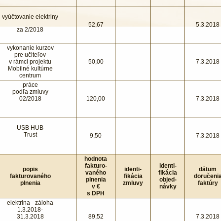
vyúčtovanie elektriny
52,67
5.3.2018
za 2/2018
vykonanie kurzov
pre učiteľov
v rámci projektu
50,00
7.3.2018
Mobilné kultúrne
centrum
práce
podľa zmluvy
02/2018
120,00
7.3.2018
USB HUB
Trust
9,50
7.3.2018
hodnota
fakturo-
identi-
popis
identi-
dátum
vaného
fikácia
fakturovaného
fikácia
doručeni
plnenia
objed-
plnenia
zmluvy
faktúry
v €
návky
s DPH
elektrina - záloha
1.3.2018-
31.3.2018
89,52
7.3.2018