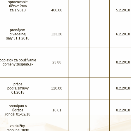
spracovanie
účtovníctva
za 1/2018
400,00
5.2.2018
prenájom
divadelnej
123,20
6.2.2018
sály 31.1.2018
poplatok za používanie
23,88
8.2.2018
domény zuspmb.sk
práce
podľa zmluvy
120,00
8.2.2018
01/2018
prenájom a
údržba
16,61
8.2.2018
rohoží 01-02/18
za služby
mobilnej siete