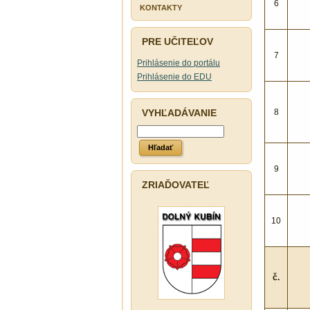
6
PROTISPOLOČENSKEJ
KONTAKTY
ČINNOSTI
PRE UČITEĽOV
7
Prihlásenie do portálu
Prihlásenie do EDU
VYHĽADÁVANIE
8
9
ZRIAĎOVATEĽ
10
č.