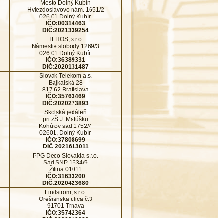
Mesto Dolný Kubín
Hviezdoslavovo nám. 1651/2
8
026 01 Dolný Kubín
IČO:00314463
DIČ:2021339254
TEHOS, s.r.o.
Námestie slobody 1269/3
8
026 01 Dolný Kubín
IČO:36389331
DIČ:2020131487
Slovak Telekom a.s.
Bajkalská 28
8
817 62 Bratislava
IČO:35763469
DIČ:2020273893
Školská jedáleň
pri ZŠ J. Matúšku
Kohútov sad 1752/4
8
02601, Dolný Kubín
IČO:37808699
DIČ:2021613011
PPG Deco Slovakia s.r.o.
Sad SNP 1634/9
8
Žilina 01011
IČO:31633200
DIČ:2020423680
Lindstrom, s.r.o.
Orešianska ulica č.3
91701 Trnava
IČO:35742364