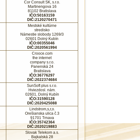
Cor Consult SK, s.r.o.
Martinengova 16
81102 Bratislava
IČO:50163159
DIČ:2120270471
Mestské kultúrne
stredisko
Námestie slobody 1269/3
02601 Dolný Kubín
IČO:00355046
DIČ:2020561994
Crooce.com
the internet
company s.r.o.
Panenská 24
Bratislava
IČO:36776297
DIČ:2022374684
SunSoft plus s.r.o.
Hviezdosl. nám.
02601, Dolný Kubín
IČO:31590128
DIČ:2020425088
Lindstrom,s,r,o.
Orešianska ulica č.3
91701 Trnava
IČO:35742364
DIČ:2020219883
Slovak Telekom a.s.
Bajkalská 28