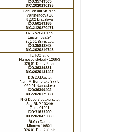
IČO:35743565
DIČ:2020230135
Cor Consult SK, s.r.o.
Martinengova 16
81102 Bratislava
IČO:50163159
DIČ:2120270471
O2 Slovakia s.r.o.
Einsteinova 24
851 01 Bratislava
IČO:35848863
DIČ:2020216748
TEHOS, s.r.o.
Námestie slobody 1269/3
8
026 01 Dolný Kubín
IČO:36389331
DIČ:2020131487
DSi DATA s.r.o.
Nám. A. Bernoláka 377/5
8
029 01 Námestovo
IČO:36399493
DIČ:2020129727
PPG Deco Slovakia s.r.o.
Sad SNP 1634/9
8
Žilina 01011
IČO:31633200
DIČ:2020423680
Štefan Dauda
Mierová 1960/1
8
026 01 Dolný Kubín