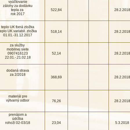
vyúčtovanie
zálohy za dodávku
tepla za
522,84
28.2.201
rok 2017
teplo UK fixná zložka
teplo UK variabil. zložka
518,14
28.2.201
01.01.-31.12.2017
za služby
mobilnej siete
0907416123
52,14
28.2.201
22.01.-.21.02.18
dodaná strava
za 2/2018
368,69
28.2.201
materiál pre
výtvarný odbor
76,26
28.2.201
prenájom a
údržba
rohoží 02-03/18
23,04
5.3.2018