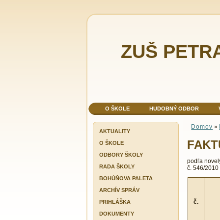
ZUŠ PETR
O ŠKOLE
HUDOBNÝ ODBOR
Domov
»
AKTUALITY
FAKT
O ŠKOLE
ODBORY ŠKOLY
podľa novel
RADA ŠKOLY
č. 546/2010 
BOHÚŇOVA PALETA
ARCHÍV SPRÁV
č.
PRIHLÁŠKA
DOKUMENTY