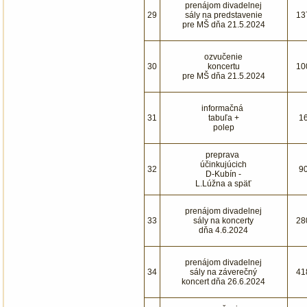
prenájom divadelnej
29
sály na predstavenie
13
pre MŠ dňa 21.5.2024
ozvučenie
30
koncertu
10
pre MŠ dňa 21.5.2024
informačná
31
tabuľa +
1
polep
preprava
účinkujúcich
32
9
D-Kubín -
L.Lúžna a späť
prenájom divadelnej
33
sály na koncerty
28
dňa 4.6.2024
prenájom divadelnej
34
sály na záverečný
41
koncert dňa 26.6.2024