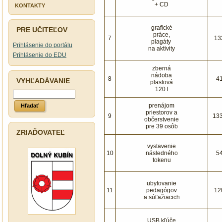
+ CD
PROTISPOLOČENSKEJ
KONTAKTY
ČINNOSTI
grafické
PRE UČITEĽOV
práce,
7
13
plagáty
Prihlásenie do portálu
na aktivity
Prihlásenie do EDU
zberná
nádoba
8
4
VYHĽADÁVANIE
plastová
120 l
prenájom
priestorov a
9
13
občerstvenie
pre 39 osôb
ZRIAĎOVATEĽ
vystavenie
10
následného
5
tokenu
ubytovanie
11
pedagógov
12
a súťažiacich
USB kľúče