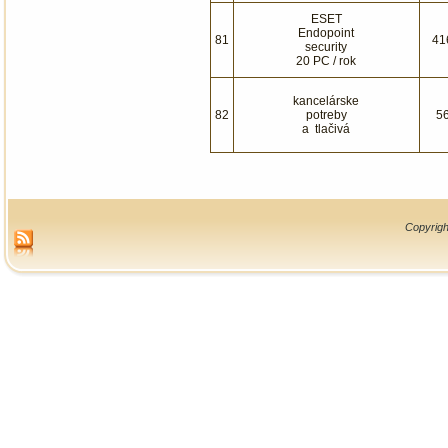
ESET
Endopoint
81
41
security
20 PC / rok
kancelárske
82
potreby
5
a tlačivá
Copyrigh