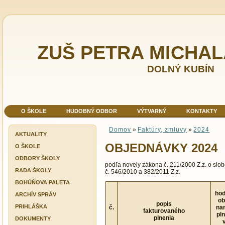
ZUŠ PETRA MICHA
DOLNÝ KUBÍN
O ŠKOLE
HUDOBNÝ ODBOR
VÝTVARNÝ
KONTAKTY
Domov
»
Faktúry, zmluvy
»
2024
AKTUALITY
OBJEDNÁVKY 2024
O ŠKOLE
ODBORY ŠKOLY
podľa novely zákona č. 211/2000 Z.z. o sl
RADA ŠKOLY
č. 546/2010 a 382/2011 Z.z.
BOHÚŇOVA PALETA
ho
ARCHÍV SPRÁV
ob
popis
PRIHLÁŠKA
č.
na
fakturovaného
pl
plnenia
DOKUMENTY