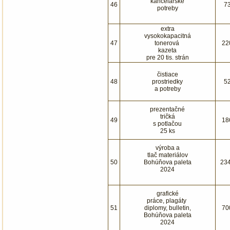
kancelárske
46
7
potreby
extra
vysokokapacitná
47
tonerová
22
kazeta
pre 20 tis. strán
čistiace
48
prostriedky
5
a potreby
prezentačné
tričká
49
18
s potlačou
25 ks
výroba a
tlač materiálov
50
Bohúňova paleta
23
2024
grafické
práce, plagáty
51
diplomy, bulletin,
70
Bohúňova paleta
2024