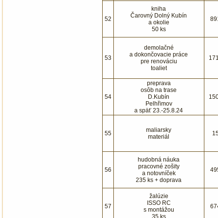
kniha
Čarovný Dolný Kubín
52
89
a okolie
50 ks
demolačné
a dokončovacie práce
53
17
pre renováciu
toaliet
preprava
osôb na trase
54
D.Kubín
15
Pelhřimov
a späť 23.-25.8.24
maliarsky
55
1
materiál
hudobná náuka
pracovné zošity
56
49
a notovníček
235 ks + doprava
žalúzie
ISSO RC
57
67
s montážou
35 ks