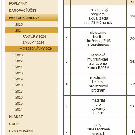
s 
POPLATKY
antivírusový
DAROVACÍ ÚČET
program-
1
39
FAKTÚRY, ZMLUVY
aktualizácia
pre 20 PC na rok
2025
2024
ubtovanie
FAKTÚRY 2024
hostí z
2
20
družobnej ZUŠ
ZMLUVY 2024
z Pelhřimova
OBJEDNÁVKY 2024
laserové
2023
multifunkčné
2022
3
34
zariadenie
2021
Xerox B305V
2020
rozšírenie
2019
licencie
4
8
2018
pre mzdový
program
2017
2016
materiál
2015
pre
5
12
výtvarný
2014
odbor
HĽADAŤ
GDPR
noty:
Blues rocková
OZNAMOVANIE
6
1
gitara 1