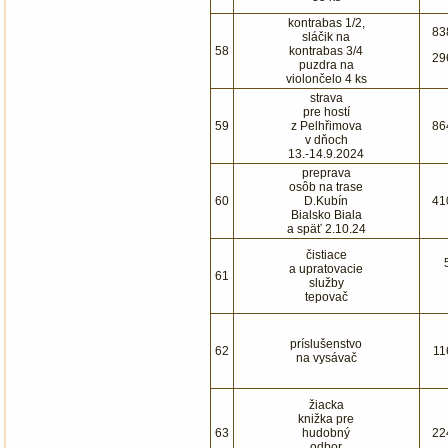
kontrabas 1/2,
83
sláčik na
58
kontrabas 3/4
29
puzdra na
violončelo 4 ks
strava
pre hostí
59
z Pelhřimova
86
v dňoch
13.-14.9.2024
preprava
osôb na trase
60
D.Kubín
41
Bialsko Biala
a späť 2.10.24
čistiace
a upratovacie
61
služby
tepovač
príslušenstvo
62
11
na vysávač
žiacka
knižka pre
63
hudobný
22
odbor