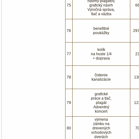
návrhy plagátov,
75
grafický návrh
6
Výročná správa,
tlač a väzba
benefitné
76
29
poukážky
kolík
77
na husle 1/4
2
+ doprava
čistenie
78
13
kanalizácie
grafické
práce a tlač,
79
plagát
12
Adventný
koncert
výmena
zámku na
80
drevených
7
vchodových
dverách