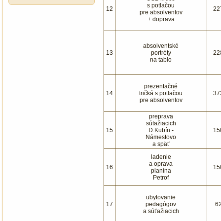
s potlačou
12
22
pre absolventov
+ doprava
absolventské
13
portréty
22
na tablo
prezentačné
14
tričká s potlačou
37
pre absolventov
preprava
sútažiacich
15
D.Kubín -
15
Námestovo
a späť
ladenie
a oprava
16
15
pianína
Petrof
ubytovanie
17
pedagógov
6
a súťažiacich