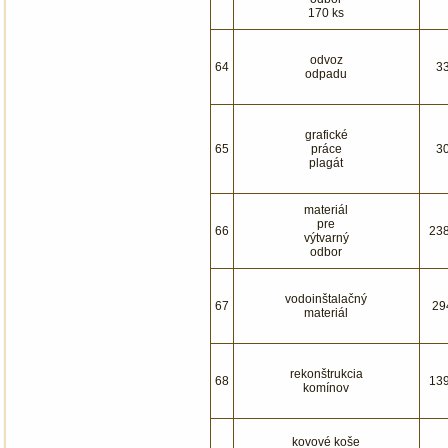
170 ks
odvoz
64
3
odpadu
grafické
65
práce
3
plagát
materiál
pre
66
23
výtvarný
odbor
vodoinštalačný
67
29
materiál
rekonštrukcia
68
13
komínov
kovové koše