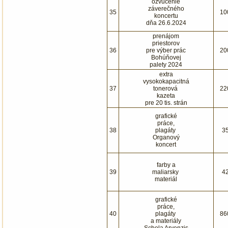
ozvučenie
záverečného
35
10
koncertu
dňa 26.6.2024
prenájom
priestorov
36
pre výber prác
20
Bohúňovej
palety 2024
extra
vysokokapacitná
37
tonerová
22
kazeta
pre 20 tis. strán
grafické
práce,
38
plagáty
3
Organový
koncert
farby a
39
maliarsky
4
materiál
grafické
práce,
40
plagáty
86
a materiály