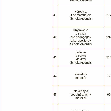
Schola Arvenzis
výroba a
41
tlač materiálov
21
Schola Arvenzis
ubytovanie
a strava
42
pre pedagógov
99
a korepetítorov
Schola Arvenzis
ladenie
a servis
43
21
klavírov
Schola Arvenzis
stavebný
44
17
materiál
stavebný a
45
vodoinštalačný
69
materiál