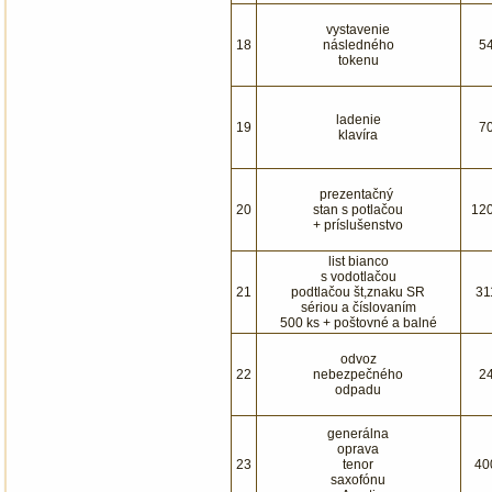
vystavenie
18
následného
5
tokenu
ladenie
19
7
klavíra
prezentačný
20
stan s potlačou
12
+ príslušenstvo
list bianco
s vodotlačou
21
podtlačou št,znaku SR
31
sériou a číslovaním
500 ks + poštovné a balné
odvoz
22
nebezpečného
2
odpadu
generálna
oprava
23
tenor
40
saxofónu