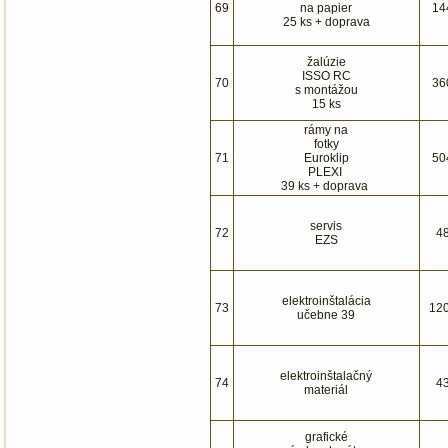
69
na papier
14
25 ks + doprava
žalúzie
ISSO RC
70
36
s montážou
15 ks
rámy na
fotky
71
Euroklip
50
PLEXI
39 ks + doprava
servis
72
4
EZS
elektroinštalácia
73
12
učebne 39
elektroinštalačný
74
4
materiál
grafické