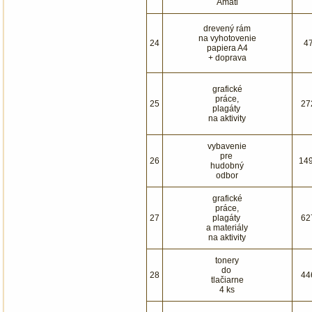
Amati
drevený rám
na vyhotovenie
24
4
papiera A4
+ doprava
grafické
práce,
25
27
plagáty
na aktivity
vybavenie
pre
26
14
hudobný
odbor
grafické
práce,
27
plagáty
62
a materiály
na aktivity
tonery
do
28
44
tlačiarne
4 ks